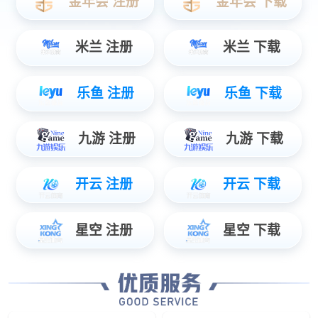
大修改造服务
针对运营多年的环保成套设备或工程，设备老旧、管路线路
老化、腐蚀锈迹等各种问题，4008云顶集团技术进行全面
的大修改造，使设备焕然一新，恢复或提高设备处理效率和
状态，全面延长设备生命周期。