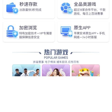
提标改造服务
针对项目水质新的变化，4008云顶集团技术增配新功能系
统，通过项目的提标改造，增加项目整体处理能力和效率，
降低项目运营成本，提升产水水质，保障达标排放。
典型案例