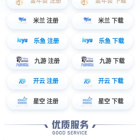
《中小企业数字化水平评测指标（2024年版）》由工
业和信息化部发布，主要从数字化基础、管理及成效评测
得分和数字化经营应用场景等级判定，将中小企业数字化
水平划分为四个等级：一级（初始级）、二级（规范
级）、三级（集成级）、四级（协同级）。其中三级（集
成级）代表企业应用工业互联网等数字化技术开展信息和
数据的实时采集和应用，通过跨部门、跨系统数据集成共
享实现主要业务流程的数字化集成，是对企业数字化建设
阶段性成果的高度认可。