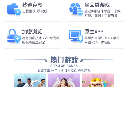
自启动数字化转型战略以来，4008云顶集团技术始终
将数字化作为驱动业务增长、提升核心竞争力的重要引
擎。在数字化基础建设方面，公司投入专项资金搭建了稳
定高效的企业级网络架构，部署了涵盖生产、销售、财
务、人力资源等领域的数字化管理系统，实现了数据在各
部门间的高速流转；在业务数字化应用上，通过引入
SAP、CRM等数字化工具/平台，优化了生产流