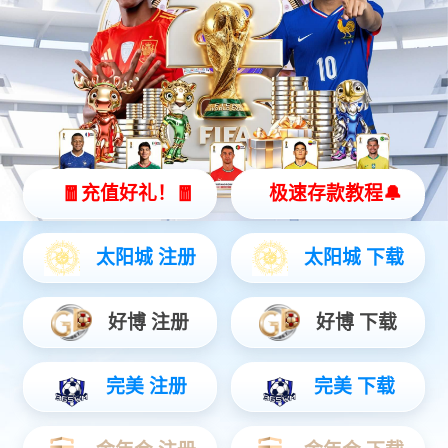

技术支持
2025-10-22
浏览量：11355

新闻资讯

投资者关系
近日，厦门市工信局及数字化专家一行莅临4008云顶
集团技术，进行《中小企业数字化水平评测指标（2024年
版）》现场测评，4008云顶集团技术凭借在数字化领域的
扎实积累和突出成效，成功获评《中小企业数字化水平评
测指标（2024年版）》三级（集成级）认证，这标志着公
司数字化发展迈上新的台阶，也为行业内中小企业数字化
转型树立了标杆。